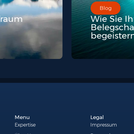
Blog
 Traum
Wie Sie I
Belegscha
begeistern
Menu
Legal
Expertise
Impressum