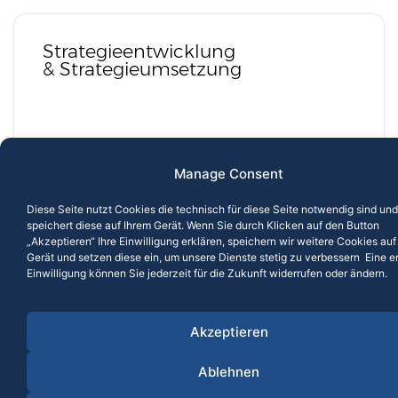
Strategieentwicklung
& Strategieumsetzung
90% einer erfolgreichen Strategie ist die
Manage Consent
Umsetzung. Durch unseren innovativen Ansatz
mit permanenter Ergebnisorientierung schaffen
Diese Seite nutzt Cookies die technisch für diese Seite notwendig sind und
wir gemeinsam mit Ihnen einen völlig neuen
speichert diese auf Ihrem Gerät. Wenn Sie durch Klicken auf den Button
„Akzeptieren“ Ihre Einwilligung erklären, speichern wir weitere Cookies auf
Wirkungsgrad zur langfristigen Stärkung Ihrer
Gerät und setzen diese ein, um unsere Dienste stetig zu verbessern Eine er
Wettbewerbsposition.
Einwilligung können Sie jederzeit für die Zukunft widerrufen oder ändern.
Akzeptieren
Organisationsentwicklung
Ablehnen