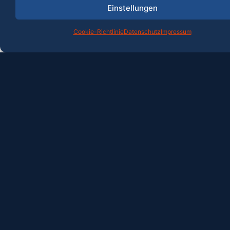
Einstellungen
Cookie-Richtlinie
Datenschutz
Impressum
Unser partizipativer Ansatz stärkt Ihre
Leistungsfähigkeit und Anpassungsfähigkeit und
maximiert das Potenzial Ihrer Mitarbeiter. In Ihrer
Organisation schaffen wir gemeinsam eine Kultur,
die geprägt ist von Eigenverantwortung,
Ergebnisorientierung und Innovationsdrang.
Commercial Excellence
Wir entfesseln das volle Ertragspotenzial Ihres
Unternehmens – und zwar durch die Schaffung
einer Hochleistungsorganisation im Vertrieb, die