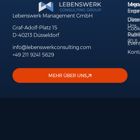
Men
Lega
Exper
Impr
Lebenswerk Management GmbH
Über
Date
Uns
Graf-Adolf-Platz 15
Cook
Publ
Richt
D-40213 Düsseldorf
(EU)
Even
info@lebenswerkconsulting.com
Kont
+49 211 9241 5629
MEHR ÜBER UNS