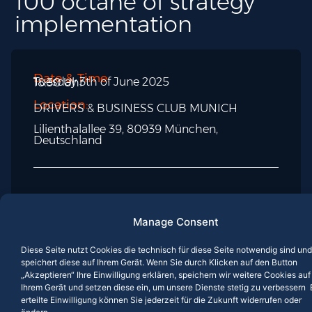
100 octane of strategy
implementation
Date & Time:
Tuesday 3th of June 2025
18:30 Uhr
Location:
DRIVERS & BUSINESS CLUB MUNICH
Lilienthalallee 39, 80939 München,
Deutschland
INFOS:
Manage Consent
How your organization achieves its corporate goals
with real implementation strength.
Diese Seite nutzt Cookies die technisch für diese Seite notwendig sind und
speichert diese auf Ihrem Gerät. Wenn Sie durch Klicken auf den Button
As part of the international trade fair for logistics,
„Akzeptieren“ Ihre Einwilligung erklären, speichern wir weitere Cookies auf
mobility, IT and supply chain management
Ihrem Gerät und setzen diese ein, um unsere Dienste stetig zu verbessern 
erteilte Einwilligung können Sie jederzeit für die Zukunft widerrufen oder
“transport logistic” in Munich, I would like to